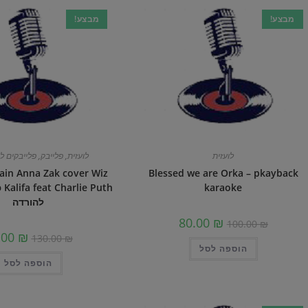
מבצע!
מבצע!
לועזית
לועזית
,
פלייבק
,
פלייבקים ל
ain Anna Zak cover Wiz
Blessed we are Orka – pkayback
karaoke
uth
להורדה
80.00
₪
100.00
₪
.00
₪
130.00
₪
הוספה לסל
הוספה לסל