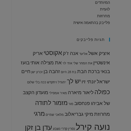
המיוחדים
לועזית
מחרוזות
פלייבק בהתאמה אישית
תגיות פלייבקים
אקוסטי
איציק אשל
אנה ז'ק
אריק
אליעד
אינשטיין
את מצילה אותי
בועז
את המחר שלי
אתי לוי
בנאי
ברכת הבת
זהבה בן
חיים
בת 28
היום
זכרון ישן
יש לך
ישראל
יונתי זיו
יתגדל ויתקדש
ככה בלי שלום
כפולה
ליאור מיארה
מועדון הקצב
מאיר אמסילי
מזמור לתודה
של אביהו פנחסוב
מור
מרגי
מחרוזת
מיקי גבריאלוב
מלאכי שמיים
נועה קירל
עדן בן זקן
נסרין קדרי
נשבע