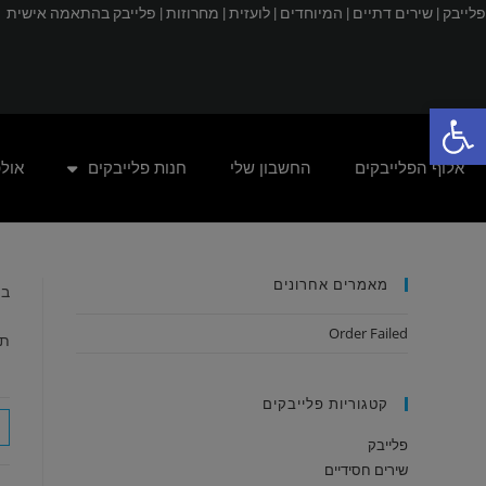
פלייבק |
שירים דתיים |
המיוחדים |
לועזית |
מחרוזות |
פלייבק בהתאמה אישית
פתח סרגל נגישות
אלוף הפלייבקים
החשבון שלי
חנות פלייבקים
אול
מאמרים אחרונים
בו
Order Failed
תש
קטגוריות פלייבקים
פלייבק
שירים חסידיים