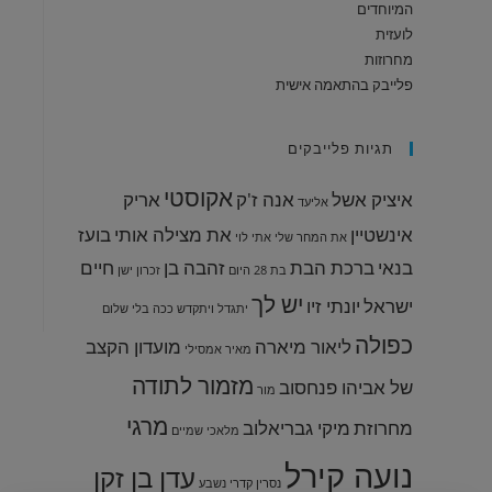
המיוחדים
לועזית
מחרוזות
פלייבק בהתאמה אישית
תגיות פלייבקים
אקוסטי
איציק אשל
אנה ז'ק
אריק
אליעד
אינשטיין
את מצילה אותי
בועז
את המחר שלי
אתי לוי
בנאי
ברכת הבת
זהבה בן
חיים
בת 28
היום
זכרון ישן
יש לך
ישראל
יונתי זיו
יתגדל ויתקדש
ככה בלי שלום
כפולה
ליאור מיארה
מועדון הקצב
מאיר אמסילי
מזמור לתודה
של אביהו פנחסוב
מור
מרגי
מחרוזת
מיקי גבריאלוב
מלאכי שמיים
נועה קירל
עדן בן זקן
נסרין קדרי
נשבע