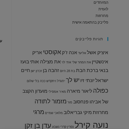
המיוחדים
לועזית
מחרוזות
פלייבק בהתאמה אישית
תגיות פלייבקים
עו
אקוסטי
איציק אשל
אנה ז'ק
אריק
אליעד
אינשטיין
את מצילה אותי
בועז
את המחר שלי
אתי לוי
בנאי
ברכת הבת
זהבה בן
חיים
בת 28
היום
זכרון ישן
יש לך
ישראל
יונתי זיו
יתגדל ויתקדש
ככה בלי שלום
כפולה
ליאור מיארה
מועדון הקצב
מאיר אמסילי
מזמור לתודה
של אביהו פנחסוב
מור
מרגי
מחרוזת
מיקי גבריאלוב
מלאכי שמיים
נועה קירל
עדן בן זקן
נסרין קדרי
נשבע