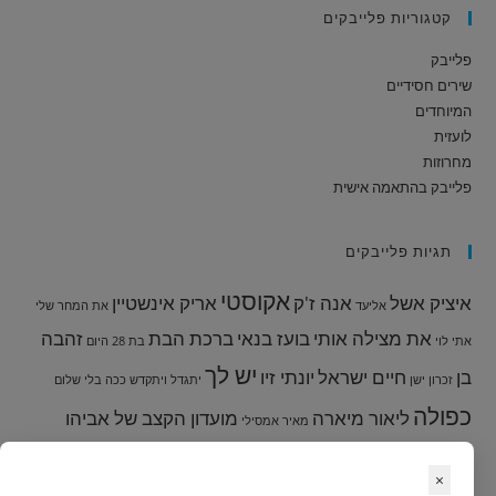
קטגוריות פלייבקים
פלייבק
שירים חסידיים
המיוחדים
לועזית
מחרוזות
פלייבק בהתאמה אישית
תגיות פלייבקים
אקוסטי
איציק אשל
אנה ז'ק
אריק אינשטיין
אליעד
את המחר שלי
את מצילה אותי
בועז בנאי
ברכת הבת
זהבה
אתי לוי
בת 28
היום
יש לך
בן
חיים ישראל
יונתי זיו
זכרון ישן
יתגדל ויתקדש
ככה בלי שלום
כפולה
ליאור מיארה
מועדון הקצב של אביהו
מאיר אמסילי
מזמור לתודה
פנחסוב
מחרוזת
מיקי גבריאלוב
מור
מלאכי
×