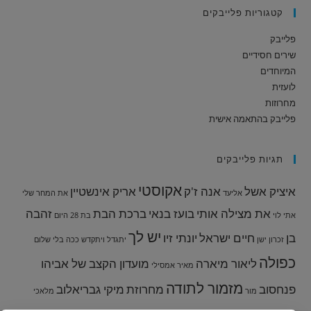
קטגוריות פלייבקים
פלייבק
שירים חסידיים
המיוחדים
לועזית
מחרוזות
פלייבק בהתאמה אישית
תגיות פלייבקים
אקוסטי
איציק אשל
אנה ז'ק
אריק אינשטיין
אליעד
את המחר שלי
את מצילה אותי
בועז בנאי
ברכת הבת
זהבה
אתי לוי
בת 28
היום
יש לך
בן
חיים ישראל
יונתי זיו
זכרון ישן
יתגדל ויתקדש
ככה בלי שלום
כפולה
ליאור מיארה
מועדון הקצב של אביהו
מאיר אמסילי
מזמור לתודה
פנחסוב
מחרוזת
מיקי גבריאלוב
מור
מלאכי