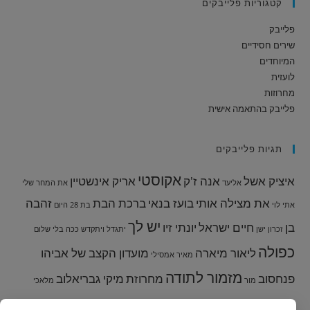
קטגוריות פלייבקים
פלייבק
שירים חסידיים
המיוחדים
לועזית
מחרוזות
פלייבק בהתאמה אישית
תגיות פלייבקים
אקוסטי
איציק אשל
אנה ז'ק
אריק אינשטיין
אליעד
את המחר שלי
את מצילה אותי
בועז בנאי
ברכת הבת
זהבה
אתי לוי
בת 28
היום
יש לך
בן
חיים ישראל
יונתי זיו
זכרון ישן
יתגדל ויתקדש
ככה בלי שלום
כפולה
ליאור מיארה
מועדון הקצב של אביהו
מאיר אמסילי
מזמור לתודה
פנחסוב
מחרוזת
מיקי גבריאלוב
מור
מלאכי
נועה קירל
עדן בן זקן