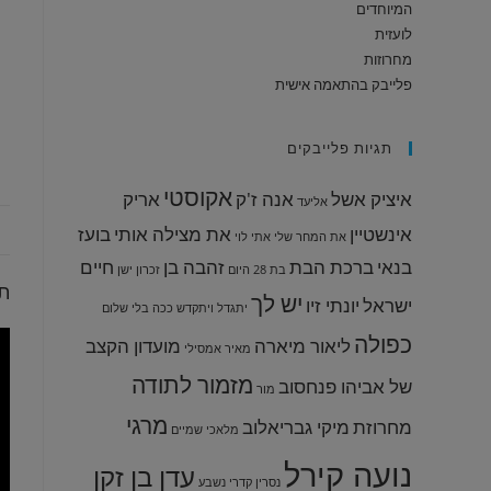
המיוחדים
לועזית
מחרוזות
פלייבק בהתאמה אישית
תגיות פלייבקים
אקוסטי
איציק אשל
אנה ז'ק
אריק
אליעד
אינשטיין
את מצילה אותי
בועז
את המחר שלי
אתי לוי
בנאי
ברכת הבת
זהבה בן
חיים
בת 28
היום
זכרון ישן
תי
יש לך
ישראל
יונתי זיו
יתגדל ויתקדש
ככה בלי שלום
כפולה
ליאור מיארה
מועדון הקצב
מאיר אמסילי
מזמור לתודה
של אביהו פנחסוב
מור
מרגי
מחרוזת
מיקי גבריאלוב
מלאכי שמיים
נועה קירל
עדן בן זקן
נסרין קדרי
נשבע