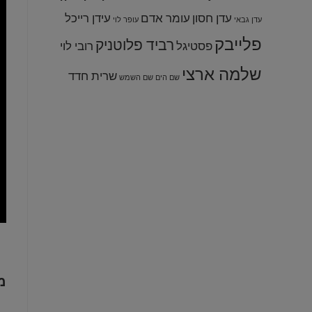
עדן חסון
עומר אדם
עידן רייכל
עדן גבאי
עופר לוי
פלייבק
רביד פלוטניק
פסטיגל
רובי לוי
שלמה ארצי
שרית חדד
שם הים שם השמש
מ