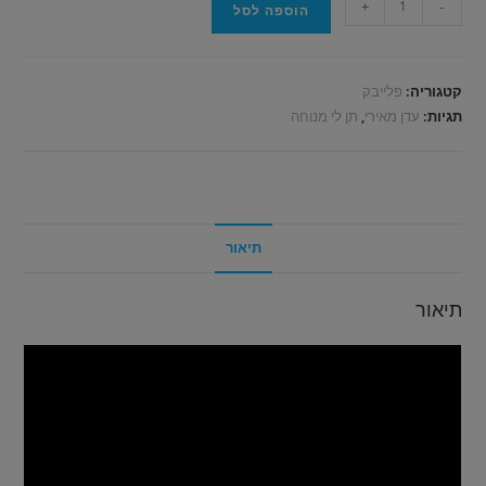
+
-
הוספה לסל
קטגוריה:
פלייבק
תגיות:
עדן מאירי
,
תן לי מנוחה
תיאור
תיאור