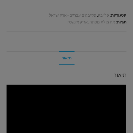
קטגוריות:
פלייבק
,
פלייבקים עבריים - ארץ ישראל
תגיות:
אח מילת מפתח
,
אריק אינשטיין
תיאור
תיאור