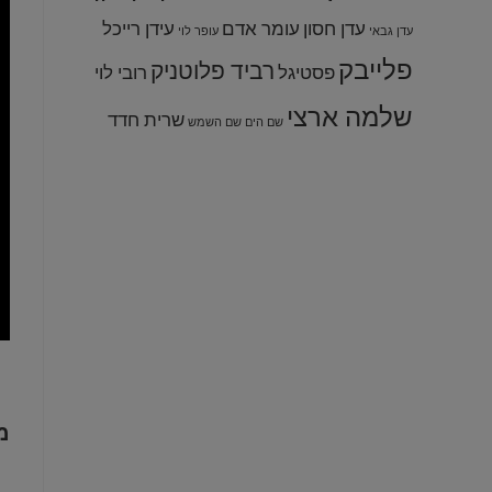
עדן חסון
עומר אדם
עידן רייכל
עדן גבאי
עופר לוי
פלייבק
רביד פלוטניק
פסטיגל
רובי לוי
שלמה ארצי
שרית חדד
שם הים שם השמש
מ