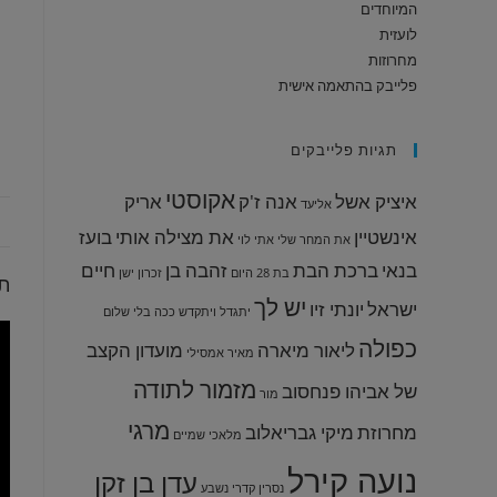
המיוחדים
לועזית
מחרוזות
פלייבק בהתאמה אישית
תגיות פלייבקים
אקוסטי
איציק אשל
אנה ז'ק
אריק
אליעד
אינשטיין
את מצילה אותי
בועז
את המחר שלי
אתי לוי
בנאי
ברכת הבת
זהבה בן
חיים
בת 28
היום
זכרון ישן
תי
יש לך
ישראל
יונתי זיו
יתגדל ויתקדש
ככה בלי שלום
כפולה
ליאור מיארה
מועדון הקצב
מאיר אמסילי
מזמור לתודה
של אביהו פנחסוב
מור
מרגי
מחרוזת
מיקי גבריאלוב
מלאכי שמיים
נועה קירל
עדן בן זקן
נסרין קדרי
נשבע