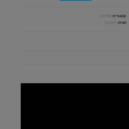
קטגוריה:
פלייבק
תגית:
רינת בר