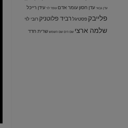
עדן חסון
עומר אדם
עידן רייכל
עדן גבאי
עופר לוי
פלייבק
רביד פלוטניק
פסטיגל
רובי לוי
שלמה ארצי
שרית חדד
שם הים שם השמש