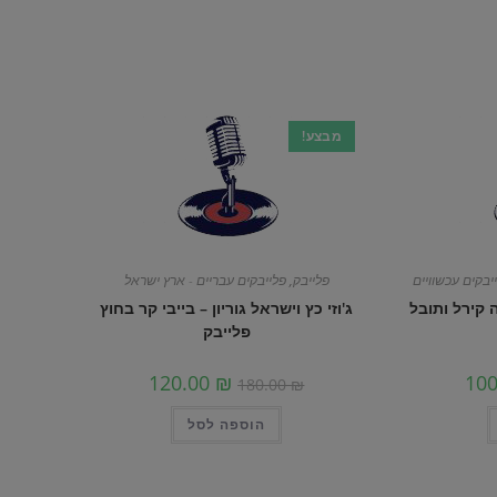
מבצע!
יבקים עכשוויים
פלייבק
,
פלייבקים עבריים - ארץ ישראל
 קירל ותובל
ג'וזי כץ וישראל גוריון – בייבי קר בחוץ
פלייבק
120.00
₪
10
180.00
₪
הוספה לסל