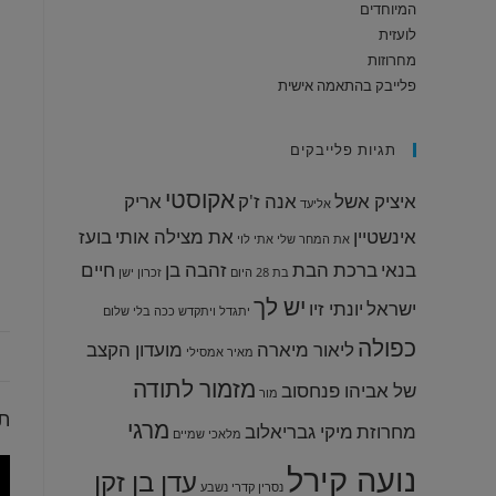
המיוחדים
לועזית
מחרוזות
פלייבק בהתאמה אישית
תגיות פלייבקים
אקוסטי
איציק אשל
אנה ז'ק
אריק
אליעד
אינשטיין
את מצילה אותי
בועז
את המחר שלי
אתי לוי
בנאי
ברכת הבת
זהבה בן
חיים
בת 28
היום
זכרון ישן
יש לך
ישראל
יונתי זיו
יתגדל ויתקדש
ככה בלי שלום
כפולה
ליאור מיארה
מועדון הקצב
מאיר אמסילי
מזמור לתודה
של אביהו פנחסוב
מור
תי
מרגי
מחרוזת
מיקי גבריאלוב
מלאכי שמיים
נועה קירל
עדן בן זקן
נסרין קדרי
נשבע