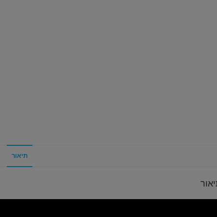
תיאור
אור