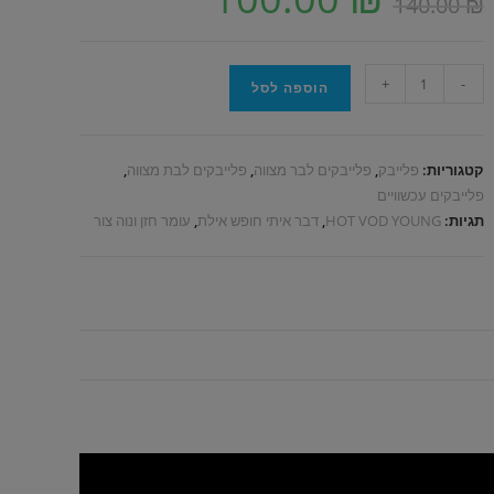
140.00
₪
+
-
הוספה לסל
קטגוריות:
פלייבק
,
פלייבקים לבר מצווה
,
פלייבקים לבת מצווה
,
פלייבקים עכשוויים
תגיות:
HOT VOD YOUNG
,
דבר איתי חופש אילת
,
עומר חזן ונוה צור